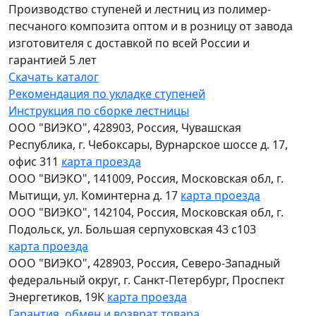
Производство ступеней и лестниц из полимер-
песчаного композита оптом и в розницу от завода
изготовителя с доставкой по всей России и
гарантией 5 лет
Скачать каталог
Рекомендация по укладке ступеней
Инструкция по сборке лестницы
ООО "ВИЭКО"
,
428903
, Россия,
Чувашская
Республика
,
г. Чебоксары
,
Вурнарское шоссе д. 17,
офис 311
карта проезда
ООО "ВИЭКО"
,
141009
, Россия,
Московская обл
,
г.
Мытищи
,
ул. Коминтерна д. 17
карта проезда
ООО "ВИЭКО"
,
142104
, Россия,
Московская обл
,
г.
Подольск
,
ул. Большая серпуховская 43 с103
карта проезда
ООО "ВИЭКО"
,
428903
, Россия,
Северо-Западный
федеральный округ
,
г. Санкт-Петербург
,
Проспект
Энергетиков, 19К
карта проезда
Гарантия, обмен и возврат товара