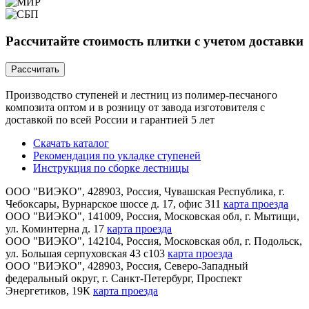
Расcчитайте стоимость плитки с учетом
доставки
Расcчитать
Производство ступеней и лестниц из полимер-песчаного
композита оптом и в розницу от завода изготовителя с
доставкой по всей России и гарантией 5 лет
Скачать каталог
Рекомендация по укладке ступеней
Инструкция по сборке лестницы
ООО "ВИЭКО"
,
428903
, Россия,
Чувашская Республика
,
г.
Чебоксары
,
Вурнарское шоссе д. 17, офис 311
карта проезда
ООО "ВИЭКО"
,
141009
, Россия,
Московская обл
,
г. Мытищи
,
ул. Коминтерна д. 17
карта проезда
ООО "ВИЭКО"
,
142104
, Россия,
Московская обл
,
г. Подольск
,
ул. Большая серпуховская 43 с103
карта проезда
ООО "ВИЭКО"
,
428903
, Россия,
Северо-Западный
федеральный округ
,
г. Санкт-Петербург
,
Проспект
Энергетиков, 19К
карта проезда