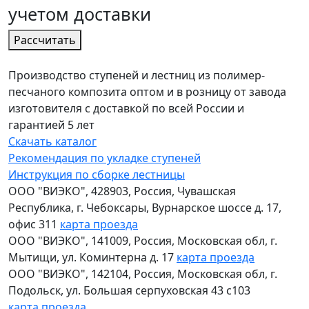
учетом
доставки
Расcчитать
Производство ступеней и лестниц из полимер-
песчаного композита оптом и в розницу от завода
изготовителя с доставкой по всей России и
гарантией 5 лет
Скачать каталог
Рекомендация по укладке ступеней
Инструкция по сборке лестницы
ООО "ВИЭКО"
,
428903
, Россия,
Чувашская
Республика
,
г. Чебоксары
,
Вурнарское шоссе д. 17,
офис 311
карта проезда
ООО "ВИЭКО"
,
141009
, Россия,
Московская обл
,
г.
Мытищи
,
ул. Коминтерна д. 17
карта проезда
ООО "ВИЭКО"
,
142104
, Россия,
Московская обл
,
г.
Подольск
,
ул. Большая серпуховская 43 с103
карта проезда