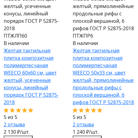
ПТЖЛП60
ПТЖПР6
В наличии
В наличии
Желтая тактильная
Желтая тактильная
плитка композитная
плитка композитная
полимерпесчаная
полимерпесчаная
WEECO 60х60 см, цвет
WEECO 50х33 см, цвет
желтый, усеченные
желтый, прямолинейные
конусы, линейный
продольные рифы с
порядок ГОСТ Р 52875-
плоской вершиной, 6
2018
рифов ГОСТ Р 52875-2018
5 из 5
5 из 5
2
отзыва
2
отзыва
2 130 ₽/шт.
1 240 ₽/шт.