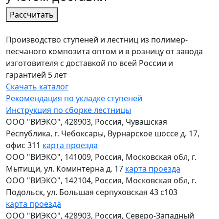
Расcчитать
Производство ступеней и лестниц из полимер-
песчаного композита оптом и в розницу от завода
изготовителя с доставкой по всей России и
гарантией 5 лет
Скачать каталог
Рекомендация по укладке ступеней
Инструкция по сборке лестницы
ООО "ВИЭКО"
,
428903
, Россия,
Чувашская
Республика
,
г. Чебоксары
,
Вурнарское шоссе д. 17,
офис 311
карта проезда
ООО "ВИЭКО"
,
141009
, Россия,
Московская обл
,
г.
Мытищи
,
ул. Коминтерна д. 17
карта проезда
ООО "ВИЭКО"
,
142104
, Россия,
Московская обл
,
г.
Подольск
,
ул. Большая серпуховская 43 с103
карта проезда
ООО "ВИЭКО"
,
428903
, Россия,
Северо-Западный