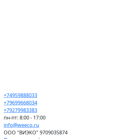
+74959888033
+79699668034
+79279983383
пн-пт: 8:00 - 17:00
info@weeco.ru
ООО "ВИЭКО" 9709035874