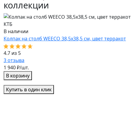
коллекции
КТБ
К
В наличии
К
Колпак на столб WEECO 38,5х38,5 см, цвет терракот
5
4.7 из 5
3
3
отзыва
1
1 940 ₽/шт.
В корзину
Купить в один клик