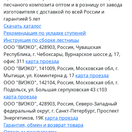
песчаного композита оптом и в розницу от завода
изготовителя с доставкой по всей России и
гарантией 5 лет
Скачать каталог
Рекомендация по укладке ступеней
Инструкция по сборке лестницы
ООО "ВИЭКО"
,
428903
, Россия,
Чувашская
Республика
,
г. Чебоксары
,
Вурнарское шоссе д. 17,
офис 311
карта проезда
ООО "ВИЭКО"
,
141009
, Россия,
Московская обл
,
г.
Мытищи
,
ул. Коминтерна д. 17
карта проезда
ООО "ВИЭКО"
,
142104
, Россия,
Московская обл
,
г.
Подольск
,
ул. Большая серпуховская 43 с103
карта проезда
ООО "ВИЭКО"
,
428903
, Россия,
Северо-Западный
федеральный округ
,
г. Санкт-Петербург
,
Проспект
Энергетиков, 19К
карта проезда
Гарантия, обмен и возврат товара
Оптовым покупателям