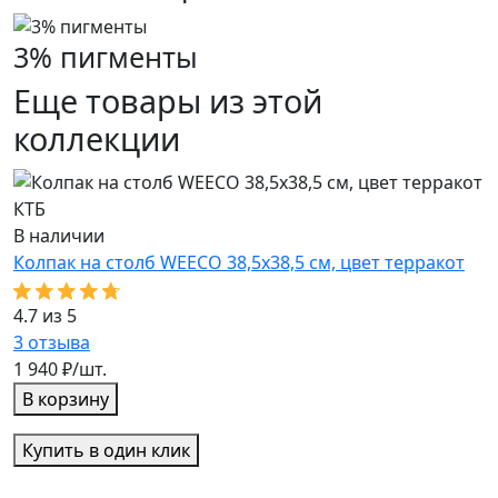
3% пигменты
Еще товары из этой
коллекции
КТБ
К
В наличии
К
Колпак на столб WEECO 38,5х38,5 см, цвет терракот
5
4.7 из 5
3
3
отзыва
1
1 940 ₽/шт.
В корзину
Купить в один клик