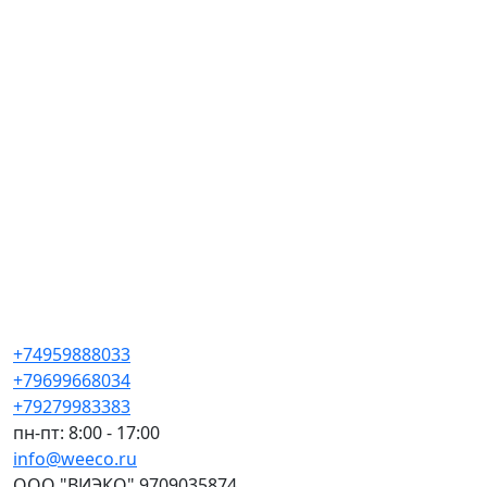
+74959888033
+79699668034
+79279983383
пн-пт: 8:00 - 17:00
info@weeco.ru
ООО "ВИЭКО" 9709035874