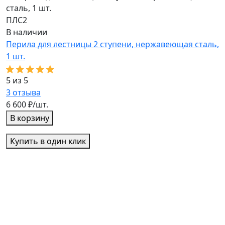
ПЛС2
П
В наличии
В
Перила для лестницы 2 ступени, нержавеющая сталь,
П
1 шт.
5
5 из 5
3
3
отзыва
8
6 600 ₽/шт.
В корзину
Купить в один клик