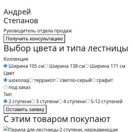
Андрей
Степанов
Руководитель отдела продаж
Получить консультацию
Выбор цвета и типа лестницы
Коллекция
Ширина 105 см
Ширина 138 см
Ширина 171 см
Цвет
шоколад
терракот
светло-серый
графит
под заказ
Тип
2 ступени
3 ступени
4 ступени
5-12 ступеней
Оставить заявку
С этим товаром покупают