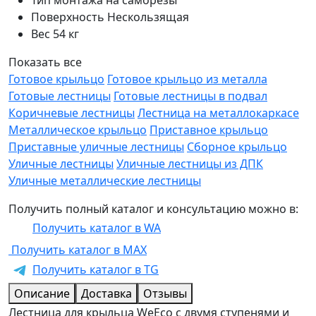
Тип монтажа
на саморезы
Поверхность
Нескользящая
Вес
54 кг
Показать все
Готовое крыльцо
Готовое крыльцо из металла
Готовые лестницы
Готовые лестницы в подвал
Коричневые лестницы
Лестница на металлокаркасе
Металлическое крыльцо
Приставное крыльцо
Приставные уличные лестницы
Сборное крыльцо
Уличные лестницы
Уличные лестницы из ДПК
Уличные металлические лестницы
Получить полный каталог и консультацию можно в:
Получить каталог в WA
Получить каталог в MAX
Получить каталог в TG
Описание
Доставка
Отзывы
Лестница для крыльца WeEco с двумя ступенями и