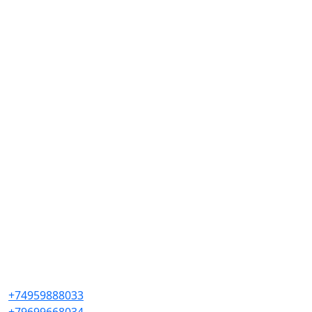
+74959888033
+79699668034