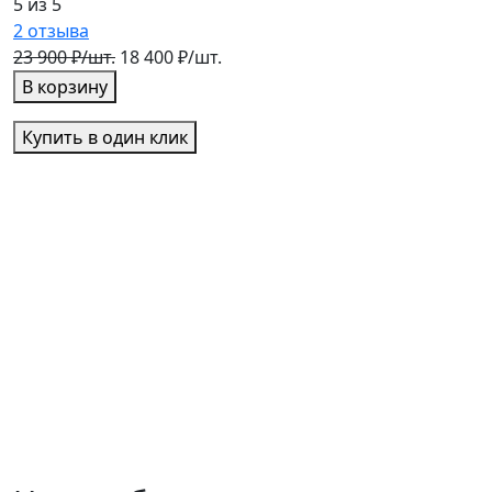
5 из 5
5
2
отзыва
3
23 900 ₽/шт.
18 400 ₽/шт.
2
В корзину
Купить в один клик