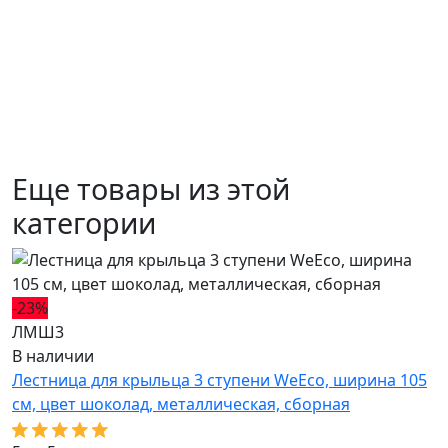
Еще товары из этой
категории
-23%
-
ЛМШ3
Л
В наличии
В
Лестница для крыльца 3 ступени WeEco, ширина 105
Л
см, цвет шоколад, металлическая, cборная
с