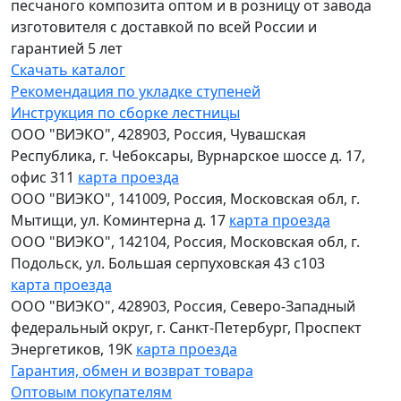
песчаного композита оптом и в розницу от завода
изготовителя с доставкой по всей России и
гарантией 5 лет
Скачать каталог
Рекомендация по укладке ступеней
Инструкция по сборке лестницы
ООО "ВИЭКО"
,
428903
, Россия,
Чувашская
Республика
,
г. Чебоксары
,
Вурнарское шоссе д. 17,
офис 311
карта проезда
ООО "ВИЭКО"
,
141009
, Россия,
Московская обл
,
г.
Мытищи
,
ул. Коминтерна д. 17
карта проезда
ООО "ВИЭКО"
,
142104
, Россия,
Московская обл
,
г.
Подольск
,
ул. Большая серпуховская 43 с103
карта проезда
ООО "ВИЭКО"
,
428903
, Россия,
Северо-Западный
федеральный округ
,
г. Санкт-Петербург
,
Проспект
Энергетиков, 19К
карта проезда
Гарантия, обмен и возврат товара
Оптовым покупателям