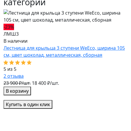
категории
-23%
-
ЛМШ3
Л
В наличии
В
Лестница для крыльца 3 ступени WeEco, ширина 105
Л
см, цвет шоколад, металлическая, cборная
с
5 из 5
5
2
отзыва
3
23 900 ₽/шт.
18 400 ₽/шт.
2
В корзину
Купить в один клик