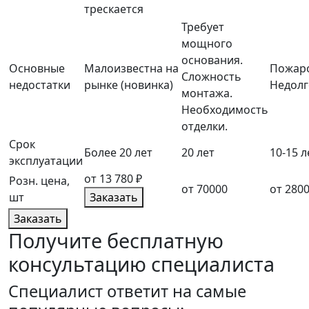
трескается
Требует
мощного
основания.
Основные
Малоизвестна на
Пожаро
Сложность
недостатки
рынке (новинка)
Недолг
монтажа.
Необходимость
отделки.
Срок
Более 20 лет
20 лет
10-15 л
эксплуатации
от 13 780 ₽
Розн. цена,
от 70000
от 280
шт
Заказать
Заказать
Получите бесплатную
консультацию специалиста
Cпециалист ответит на самые