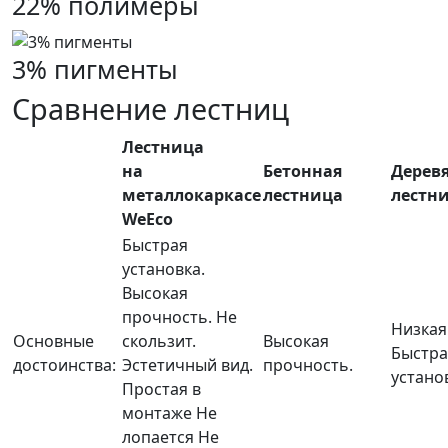
22% полимеры
3% пигменты
Сравнение лестниц
Лестница
на
Бетонная
Дерев
металлокаркасе
лестница
лестн
WeEco
Быстрая
установка.
Высокая
прочность.
Не
Низкая
Основные
скользит.
Высокая
Быстра
достоинства:
Эстетичный вид.
прочность.
устано
Простая в
монтаже
Не
лопается
Не