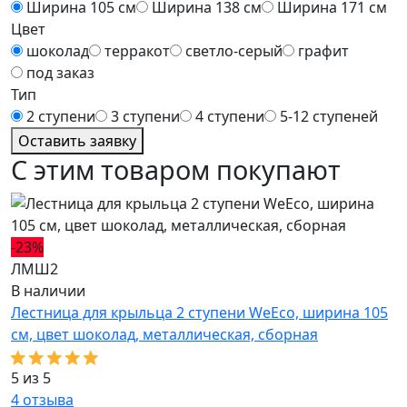
Ширина 105 см
Ширина 138 см
Ширина 171 см
Цвет
шоколад
терракот
светло-серый
графит
под заказ
Тип
2 ступени
3 ступени
4 ступени
5-12 ступеней
Оставить заявку
С этим товаром покупают
-23%
-
ЛМШ2
Л
В наличии
В
Лестница для крыльца 2 ступени WeEco, ширина 105
Л
см, цвет шоколад, металлическая, cборная
с
5 из 5
5
4
отзыва
2