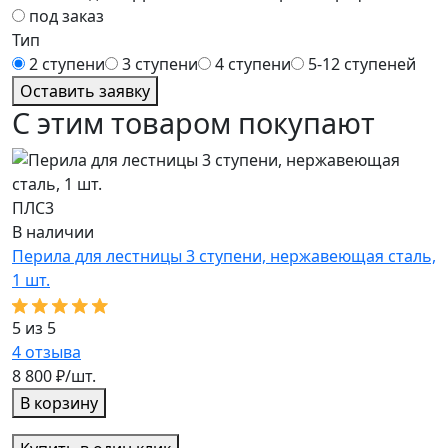
под заказ
Тип
2 ступени
3 ступени
4 ступени
5-12 ступеней
Оставить заявку
С этим товаром покупают
ПЛС3
П
В наличии
В
Перила для лестницы 3 ступени, нержавеющая сталь,
П
1 шт.
5
5 из 5
3
4
отзыва
8
8 800 ₽/шт.
В корзину