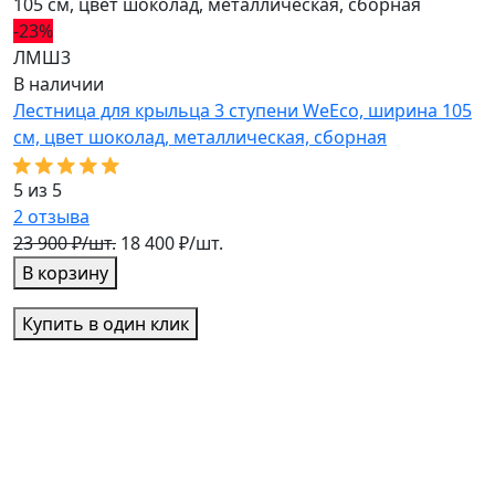
-23%
-
ЛМШ3
Л
В наличии
В
Лестница для крыльца 3 ступени WeEco, ширина 105
Л
см, цвет шоколад, металлическая, cборная
с
5 из 5
5
2
отзыва
3
23 900 ₽/шт.
18 400 ₽/шт.
2
В корзину
Купить в один клик