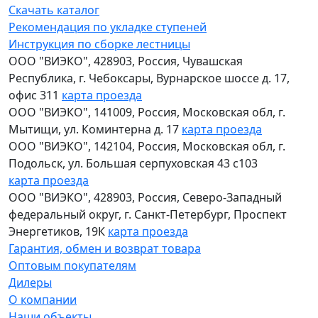
Скачать каталог
Рекомендация по укладке ступеней
Инструкция по сборке лестницы
ООО "ВИЭКО"
,
428903
, Россия,
Чувашская
Республика
,
г. Чебоксары
,
Вурнарское шоссе д. 17,
офис 311
карта проезда
ООО "ВИЭКО"
,
141009
, Россия,
Московская обл
,
г.
Мытищи
,
ул. Коминтерна д. 17
карта проезда
ООО "ВИЭКО"
,
142104
, Россия,
Московская обл
,
г.
Подольск
,
ул. Большая серпуховская 43 с103
карта проезда
ООО "ВИЭКО"
,
428903
, Россия,
Северо-Западный
федеральный округ
,
г. Санкт-Петербург
,
Проспект
Энергетиков, 19К
карта проезда
Гарантия, обмен и возврат товара
Оптовым покупателям
Дилеры
О компании
Наши объекты