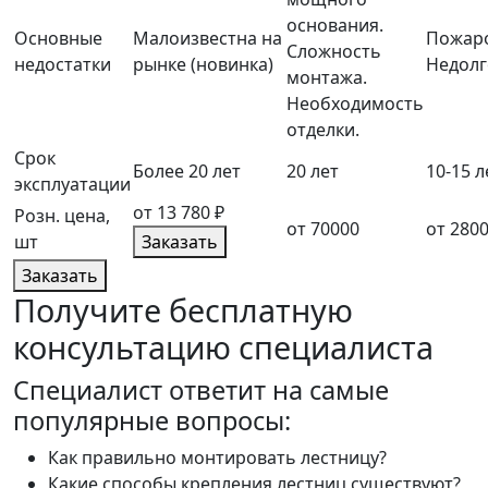
основания.
Основные
Малоизвестна на
Пожаро
Сложность
недостатки
рынке (новинка)
Недолг
монтажа.
Необходимость
отделки.
Срок
Более 20 лет
20 лет
10-15 л
эксплуатации
от 13 780 ₽
Розн. цена,
от 70000
от 280
шт
Заказать
Заказать
Получите бесплатную
консультацию специалиста
Cпециалист ответит на самые
популярные вопросы:
Как правильно монтировать лестницу?
Какие способы крепления лестниц существуют?