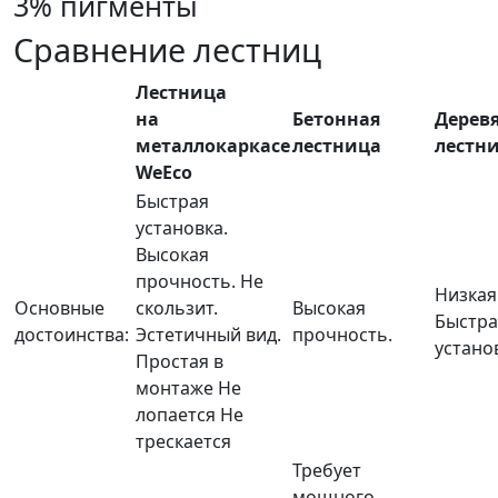
3% пигменты
Сравнение лестниц
Лестница
на
Бетонная
Дерев
металлокаркасе
лестница
лестн
WeEco
Быстрая
установка.
Высокая
прочность.
Не
Низкая
Основные
скользит.
Высокая
Быстра
достоинства:
Эстетичный вид.
прочность.
устано
Простая в
монтаже
Не
лопается
Не
трескается
Требует
мощного