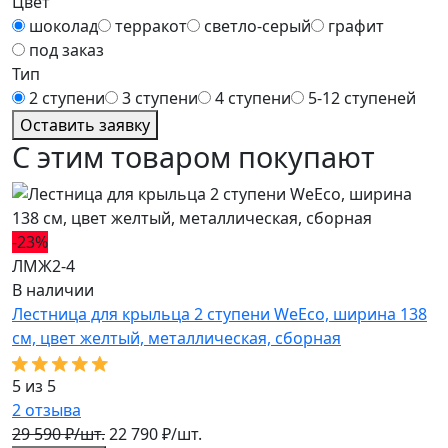
Цвет
шоколад
терракот
светло-серый
графит
под заказ
Тип
2 ступени
3 ступени
4 ступени
5-12 ступеней
Оставить заявку
С этим товаром покупают
-23%
П
ЛМЖ2-4
В
В наличии
П
Лестница для крыльца 2 ступени WeEco, ширина 138
ш
см, цвет желтый, металлическая, cборная
6
5 из 5
2
отзыва
29 590 ₽/шт.
22 790 ₽/шт.