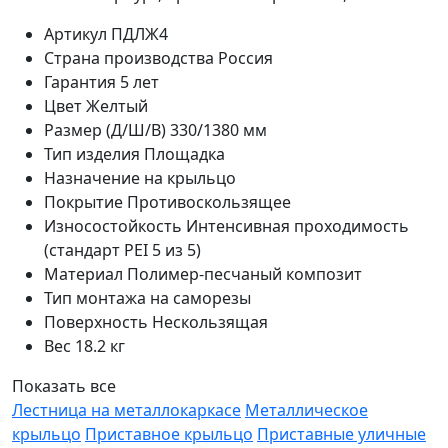
Артикул
ПДЛЖ4
Страна производства
Россия
Гарантия
5 лет
Цвет
Желтый
Размер (Д/Ш/В)
330/1380 мм
Тип изделия
Площадка
Назначение
на крыльцо
Покрытие
Противоскользящее
Износостойкость
Интенсивная проходимость
(стандарт PEI 5 из 5)
Материал
Полимер-песчаный композит
Тип монтажа
на саморезы
Поверхность
Нескользящая
Вес
18.2 кг
Показать все
Лестница на металлокаркасе
Металлическое
крыльцо
Приставное крыльцо
Приставные уличные