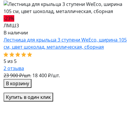
-23%
-
ЛМШ3
Л
В наличии
В
Лестница для крыльца 3 ступени WeEco, ширина 105
Л
см, цвет шоколад, металлическая, cборная
с
5 из 5
5
2
отзыва
3
23 900 ₽/шт.
18 400 ₽/шт.
2
В корзину
Купить в один клик