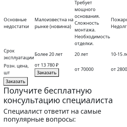
Требует
мощного
основания.
Основные
Малоизвестна на
Пожаро
Сложность
недостатки
рынке (новинка)
Недолг
монтажа.
Необходимость
отделки.
Срок
Более 20 лет
20 лет
10-15 л
эксплуатации
от 13 780 ₽
Розн. цена,
от 70000
от 280
шт
Заказать
Заказать
Получите бесплатную
консультацию специалиста
Cпециалист ответит на самые
популярные вопросы: