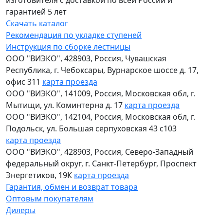
гарантией 5 лет
Скачать каталог
Рекомендация по укладке ступеней
Инструкция по сборке лестницы
ООО "ВИЭКО"
,
428903
, Россия,
Чувашская
Республика
,
г. Чебоксары
,
Вурнарское шоссе д. 17,
офис 311
карта проезда
ООО "ВИЭКО"
,
141009
, Россия,
Московская обл
,
г.
Мытищи
,
ул. Коминтерна д. 17
карта проезда
ООО "ВИЭКО"
,
142104
, Россия,
Московская обл
,
г.
Подольск
,
ул. Большая серпуховская 43 с103
карта проезда
ООО "ВИЭКО"
,
428903
, Россия,
Северо-Западный
федеральный округ
,
г. Санкт-Петербург
,
Проспект
Энергетиков, 19К
карта проезда
Гарантия, обмен и возврат товара
Оптовым покупателям
Дилеры