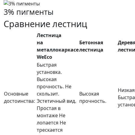
3% пигменты
Сравнение лестниц
Лестница
на
Бетонная
Дерев
металлокаркасе
лестница
лестн
WeEco
Быстрая
установка.
Высокая
прочность.
Не
Низкая
Основные
скользит.
Высокая
Быстра
достоинства:
Эстетичный вид.
прочность.
устано
Простая в
монтаже
Не
лопается
Не
трескается