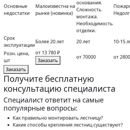
основания.
Основные
Малоизвестна на
Пожаро
Сложность
недостатки
рынке (новинка)
Недолг
монтажа.
Необходимость
отделки.
Срок
Более 20 лет
20 лет
10-15 л
эксплуатации
от 13 780 ₽
Розн. цена,
от 70000
от 280
шт
Заказать
Заказать
Получите бесплатную
консультацию специалиста
Cпециалист ответит на самые
популярные вопросы:
Как правильно монтировать лестницу?
Какие способы крепления лестниц существуют?