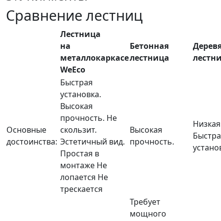
Сравнение лестниц
Лестница
на
Бетонная
Дерев
металлокаркасе
лестница
лестн
WeEco
Быстрая
установка.
Высокая
прочность.
Не
Низкая
Основные
скользит.
Высокая
Быстра
достоинства:
Эстетичный вид.
прочность.
устано
Простая в
монтаже
Не
лопается
Не
трескается
Требует
мощного