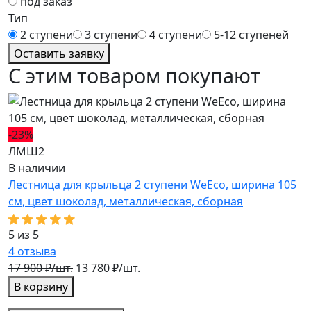
под заказ
Тип
2 ступени
3 ступени
4 ступени
5-12 ступеней
Оставить заявку
С этим товаром покупают
-23%
-
ЛМШ2
Л
В наличии
В
Лестница для крыльца 2 ступени WeEco, ширина 105
Л
см, цвет шоколад, металлическая, cборная
с
5 из 5
5
4
отзыва
2
17 900 ₽/шт.
13 780 ₽/шт.
1
В корзину