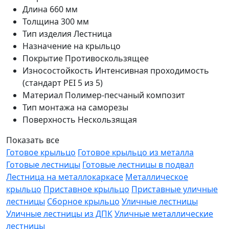
Длина
660 мм
Толщина
300 мм
Тип изделия
Лестница
Назначение
на крыльцо
Покрытие
Противоскользящее
Износостойкость
Интенсивная проходимость
(стандарт PEI 5 из 5)
Материал
Полимер-песчаный композит
Тип монтажа
на саморезы
Поверхность
Нескользящая
Показать все
Готовое крыльцо
Готовое крыльцо из металла
Готовые лестницы
Готовые лестницы в подвал
Лестница на металлокаркасе
Металлическое
крыльцо
Приставное крыльцо
Приставные уличные
лестницы
Сборное крыльцо
Уличные лестницы
Уличные лестницы из ДПК
Уличные металлические
лестницы