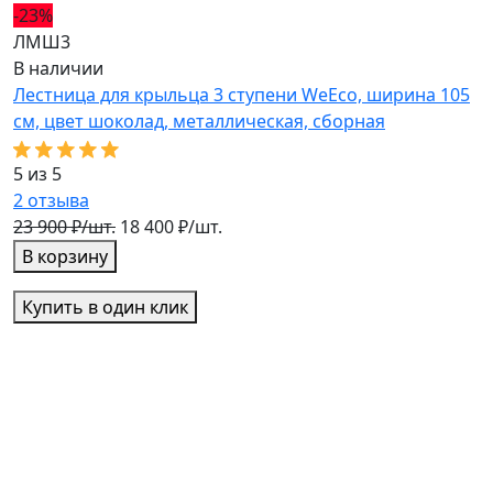
-23%
-
ЛМШ3
Л
В наличии
В
Лестница для крыльца 3 ступени WeEco, ширина 105
Л
см, цвет шоколад, металлическая, cборная
с
5 из 5
5
2
отзыва
3
23 900 ₽/шт.
18 400 ₽/шт.
2
В корзину
Купить в один клик