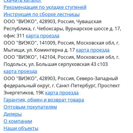
Рекомендация по укладке ступеней
Инструкция по сборке лестницы
ООО "ВИЭКО"
,
428903
, Россия,
Чувашская
Республика
,
г. Чебоксары
,
Вурнарское шоссе д. 17,
офис 311
карта проезда
ООО "ВИЭКО"
,
141009
, Россия,
Московская обл
,
г.
Мытищи
,
ул. Коминтерна д. 17
карта проезда
ООО "ВИЭКО"
,
142104
, Россия,
Московская обл
,
г.
Подольск
,
ул. Большая серпуховская 43 с103
карта проезда
ООО "ВИЭКО"
,
428903
, Россия,
Северо-Западный
федеральный округ
,
г. Санкт-Петербург
,
Проспект
Энергетиков, 19К
карта проезда
Гарантия, обмен и возврат товара
Оптовым покупателям
Дилеры
О компании
Наши объекты