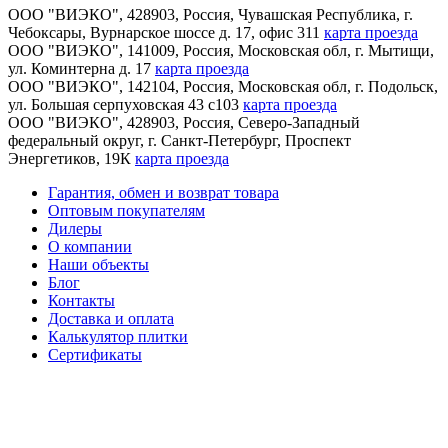
ООО "ВИЭКО"
,
428903
, Россия,
Чувашская Республика
,
г.
Чебоксары
,
Вурнарское шоссе д. 17, офис 311
карта проезда
ООО "ВИЭКО"
,
141009
, Россия,
Московская обл
,
г. Мытищи
,
ул. Коминтерна д. 17
карта проезда
ООО "ВИЭКО"
,
142104
, Россия,
Московская обл
,
г. Подольск
,
ул. Большая серпуховская 43 с103
карта проезда
ООО "ВИЭКО"
,
428903
, Россия,
Северо-Западный
федеральный округ
,
г. Санкт-Петербург
,
Проспект
Энергетиков, 19К
карта проезда
Гарантия, обмен и возврат товара
Оптовым покупателям
Дилеры
О компании
Наши объекты
Блог
Контакты
Доставка и оплата
Калькулятор плитки
Сертификаты