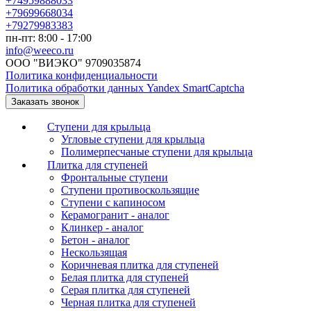
+74959888033
+79699668034
+79279983383
пн-пт: 8:00 - 17:00
info@weeco.ru
ООО "ВИЭКО" 9709035874
Политика конфиденциальности
Политика обработки данных Yandex SmartCaptcha
Заказать звонок
Ступени для крыльца
Угловые ступени для крыльца
Полимерпесчаные ступени для крыльца
Плитка для ступеней
Фронтальные ступени
Ступени противоскользящие
Ступени с капиносом
Керамогранит - аналог
Клинкер - аналог
Бетон - аналог
Нескользящая
Коричневая плитка для ступеней
Белая плитка для ступеней
Серая плитка для ступеней
Черная плитка для ступеней