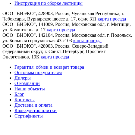
Инструкция по сборке лестницы
ООО "ВИЭКО"
,
428903
, Россия,
Чувашская Республика
,
г.
Чебоксары
,
Вурнарское шоссе д. 17, офис 311
карта проезда
ООО "ВИЭКО"
,
141009
, Россия,
Московская обл
,
г. Мытищи
,
ул. Коминтерна д. 17
карта проезда
ООО "ВИЭКО"
,
142104
, Россия,
Московская обл
,
г. Подольск
,
ул. Большая серпуховская 43 с103
карта проезда
ООО "ВИЭКО"
,
428903
, Россия,
Северо-Западный
федеральный округ
,
г. Санкт-Петербург
,
Проспект
Энергетиков, 19К
карта проезда
Гарантия, обмен и возврат товара
Оптовым покупателям
Дилеры
О компании
Наши объекты
Блог
Контакты
Доставка и оплата
Калькулятор плитки
Сертификаты