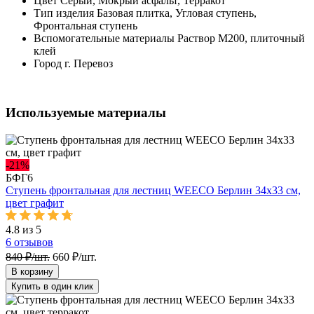
Цвет
Серый, Мокрый асфальт, Терракот
Тип изделия
Базовая плитка, Угловая ступень,
Фронтальная ступень
Вспомогательные материалы
Раствор М200, плиточный
клей
Город
г. Перевоз
Используемые материалы
-21%
БФГ6
Ступень фронтальная для лестниц WEECO Берлин 34х33 cм,
цвет графит
4.8 из 5
6
отзывов
840 ₽/шт.
660 ₽/шт.
В корзину
Купить в один клик