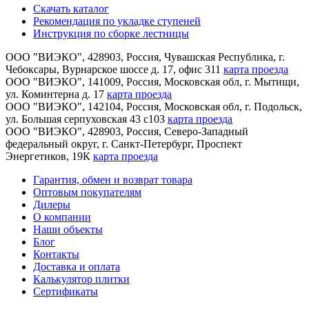
Скачать каталог
Рекомендация по укладке ступеней
Инструкция по сборке лестницы
ООО "ВИЭКО"
,
428903
, Россия,
Чувашская Республика
,
г.
Чебоксары
,
Вурнарское шоссе д. 17, офис 311
карта проезда
ООО "ВИЭКО"
,
141009
, Россия,
Московская обл
,
г. Мытищи
,
ул. Коминтерна д. 17
карта проезда
ООО "ВИЭКО"
,
142104
, Россия,
Московская обл
,
г. Подольск
,
ул. Большая серпуховская 43 с103
карта проезда
ООО "ВИЭКО"
,
428903
, Россия,
Северо-Западный
федеральный округ
,
г. Санкт-Петербург
,
Проспект
Энергетиков, 19К
карта проезда
Гарантия, обмен и возврат товара
Оптовым покупателям
Дилеры
О компании
Наши объекты
Блог
Контакты
Доставка и оплата
Калькулятор плитки
Сертификаты