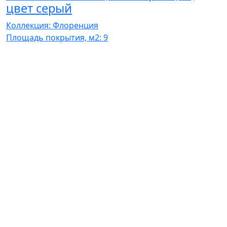
цвет серый
Коллекция: Флоренция
К
Площадь покрытия, м2: 9
П