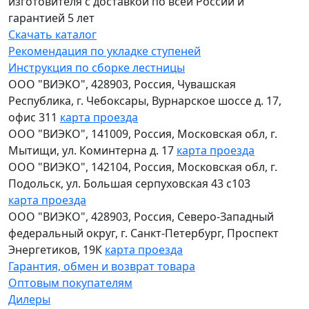
изготовителя с доставкой по всей России и
гарантией 5 лет
Скачать каталог
Рекомендация по укладке ступеней
Инструкция по сборке лестницы
ООО "ВИЭКО"
,
428903
, Россия,
Чувашская
Республика
,
г. Чебоксары
,
Вурнарское шоссе д. 17,
офис 311
карта проезда
ООО "ВИЭКО"
,
141009
, Россия,
Московская обл
,
г.
Мытищи
,
ул. Коминтерна д. 17
карта проезда
ООО "ВИЭКО"
,
142104
, Россия,
Московская обл
,
г.
Подольск
,
ул. Большая серпуховская 43 с103
карта проезда
ООО "ВИЭКО"
,
428903
, Россия,
Северо-Западный
федеральный округ
,
г. Санкт-Петербург
,
Проспект
Энергетиков, 19К
карта проезда
Гарантия, обмен и возврат товара
Оптовым покупателям
Дилеры