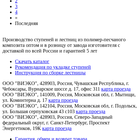
2
3
4
»
Последняя
Производство ступеней и лестниц из полимер-песчаного
композита оптом и в розницу от завода изготовителя с
доставкой по всей России и гарантией 5 лет
Скачать каталог
Рекомендация по укладке ступеней
Инструкция по сборке лестницы
ООО "ВИЭКО"
,
428903
, Россия,
Чувашская Республика
,
г.
Чебоксары
,
Вурнарское шоссе д. 17, офис 311
карта проезда
ООО "ВИЭКО"
,
141009
, Россия,
Московская обл
,
г. Мытищи
,
ул. Коминтерна д. 17
карта проезда
ООО "ВИЭКО"
,
142104
, Россия,
Московская обл
,
г. Подольск
,
ул. Большая серпуховская 43 с103
карта проезда
ООО "ВИЭКО"
,
428903
, Россия,
Северо-Западный
федеральный округ
,
г. Санкт-Петербург
,
Проспект
Энергетиков, 19К
карта проезда
Гарантия, обмен и возврат товара