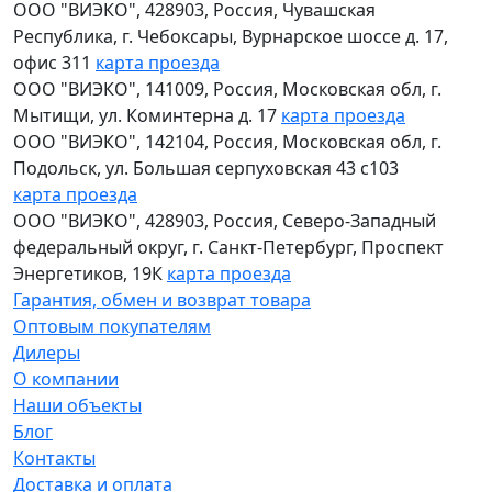
ООО "ВИЭКО"
,
428903
, Россия,
Чувашская
Республика
,
г. Чебоксары
,
Вурнарское шоссе д. 17,
офис 311
карта проезда
ООО "ВИЭКО"
,
141009
, Россия,
Московская обл
,
г.
Мытищи
,
ул. Коминтерна д. 17
карта проезда
ООО "ВИЭКО"
,
142104
, Россия,
Московская обл
,
г.
Подольск
,
ул. Большая серпуховская 43 с103
карта проезда
ООО "ВИЭКО"
,
428903
, Россия,
Северо-Западный
федеральный округ
,
г. Санкт-Петербург
,
Проспект
Энергетиков, 19К
карта проезда
Гарантия, обмен и возврат товара
Оптовым покупателям
Дилеры
О компании
Наши объекты
Блог
Контакты
Доставка и оплата