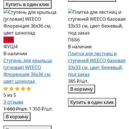
Купить в один клик
-19%
ПББ6
ФУШ4
В наличии
В наличии
Плитка для лестниц и
Ступень для крыльца
ступеней WEECO базовая
(угловая) WEECO
33х33 см, цвет бежевый,
Флоренция 36х36 см,
под заказ
цвет шоколад
385 ₽/шт.
В корзину
5 из 5
3
отзыва
Купить в один клик
1 660 ₽/шт.
1 350 ₽/шт.
В корзину