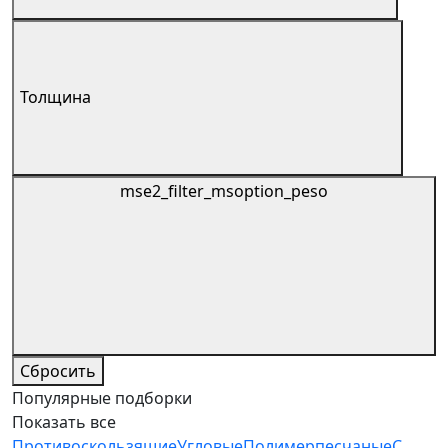
Толщина
mse2_filter_msoption_peso
Сбросить
Популярные подборки
Показать все
Противоскользящие
Угловые
Полимерпесчаные
С