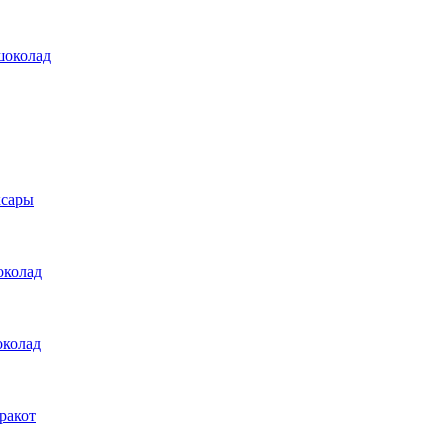
шоколад
ксары
околад
околад
ракот