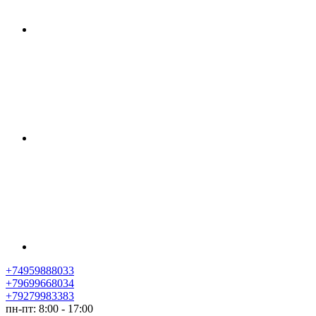
+74959888033
+79699668034
+79279983383
пн-пт: 8:00 - 17:00