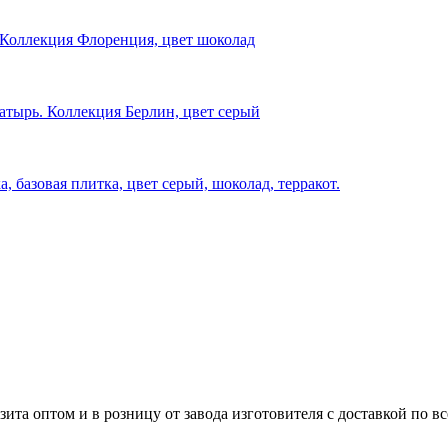
 Коллекция Флоренция, цвет шоколад
атырь. Коллекция Берлин, цвет серый
базовая плитка, цвет серый, шоколад, терракот.
та оптом и в розницу от завода изготовителя с доставкой по вс