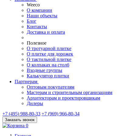
Weeco
О компании
Наши объекты
Блог
Контакты
Доставка и оплата
Полезное
О тротуарной плитке
О плитке для дорожек
О тактильной плитке
О колпаках на столб
Входные группы
Калькулятор плитки
Партнерам
Оптовым покупателям
Мастерам и строительным организациям
Архитекторам и проектировщикам
Дилеры
+7 (495) 988-80-33
+7 (969) 966-80-34
Заказать звонок
0
Главная