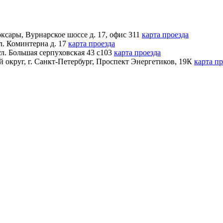
оксары
,
Вурнарское шоссе д. 17, офис 311
карта проезда
л. Коминтерна д. 17
карта проезда
ул. Большая серпуховская 43 с103
карта проезда
й округ
,
г. Санкт-Петербург
,
Проспект Энергетиков, 19К
карта пр