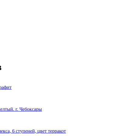
в
графит
желтый. г. Чебоксары
кса, 6 ступеней, цвет терракот