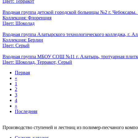
Цвет: Терракот
Входная группа детской городской больницы №2 г. Чебоксары.
Коллекция: Флоренция
Цвет: Шоколад
Входная группа Алатырского технологического колледжа, г. Ал
Коллекция: Берлин
Цвет: Серый
Входная группа МБОУ СОШ №11 г. Алатырь, тротуарная плитка, 
Цвет: Шоколад, Терракот, Серый
Первая
«
1
2
3
4
»
Последняя
Производство ступеней и лестниц из полимер-песчаного компози
Скачать каталог