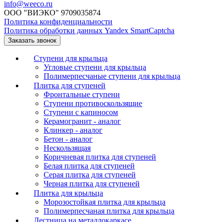
info@weeco.ru
ООО "ВИЭКО" 9709035874
Политика конфиденциальности
Политика обработки данных Yandex SmartCaptcha
Заказать звонок
Ступени для крыльца
Угловые ступени для крыльца
Полимерпесчаные ступени для крыльца
Плитка для ступеней
Фронтальные ступени
Ступени противоскользящие
Ступени с капиносом
Керамогранит - аналог
Клинкер - аналог
Бетон - аналог
Нескользящая
Коричневая плитка для ступеней
Белая плитка для ступеней
Серая плитка для ступеней
Черная плитка для ступеней
Плитка для крыльца
Морозостойкая плитка для крыльца
Полимерпесчаная плитка для крыльца
Лестница на металлокаркасе