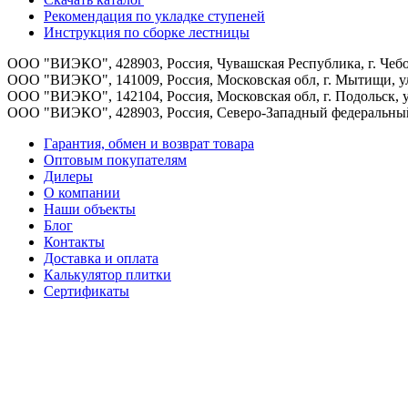
Рекомендация по укладке ступеней
Инструкция по сборке лестницы
ООО "ВИЭКО"
,
428903
, Россия,
Чувашская Республика
,
г. Чеб
ООО "ВИЭКО"
,
141009
, Россия,
Московская обл
,
г. Мытищи
,
у
ООО "ВИЭКО"
,
142104
, Россия,
Московская обл
,
г. Подольск
,
ООО "ВИЭКО"
,
428903
, Россия,
Северо-Западный федеральны
Гарантия, обмен и возврат товара
Оптовым покупателям
Дилеры
О компании
Наши объекты
Блог
Контакты
Доставка и оплата
Калькулятор плитки
Сертификаты