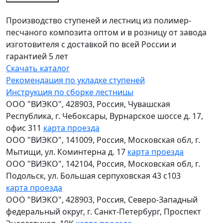
Производство ступеней и лестниц из полимер-
песчаного композита оптом и в розницу от завода
изготовителя с доставкой по всей России и
гарантией 5 лет
Скачать каталог
Рекомендация по укладке ступеней
Инструкция по сборке лестницы
ООО "ВИЭКО"
,
428903
, Россия,
Чувашская
Республика
,
г. Чебоксары
,
Вурнарское шоссе д. 17,
офис 311
карта проезда
ООО "ВИЭКО"
,
141009
, Россия,
Московская обл
,
г.
Мытищи
,
ул. Коминтерна д. 17
карта проезда
ООО "ВИЭКО"
,
142104
, Россия,
Московская обл
,
г.
Подольск
,
ул. Большая серпуховская 43 с103
карта проезда
ООО "ВИЭКО"
,
428903
, Россия,
Северо-Западный
федеральный округ
,
г. Санкт-Петербург
,
Проспект